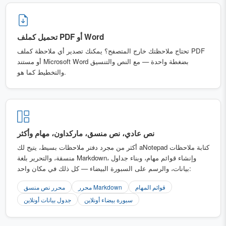
تحميل كملف PDF أو Word
تحتاج ملاحظتك خارج المتصفح؟ يمكنك تصدير أي ملاحظة كملف PDF
أو مستند Microsoft Word بضغطة واحدة — مع النص والتنسيق
والتخطيط كما هو.
نص عادي، نص منسق، ماركداون، مهام وأكثر
أكثر من مجرد دفتر ملاحظات بسيط، يتيح لك aNotepad كتابة ملاحظات
منسقة، والتحرير بلغة Markdown، وإنشاء قوائم مهام، وبناء جداول
بيانات، والرسم على السبورة البيضاء — كل ذلك في مكان واحد:
قوائم المهام
محرر Markdown
محرر نص منسق
سبورة بيضاء أونلاين
جدول بيانات أونلاين