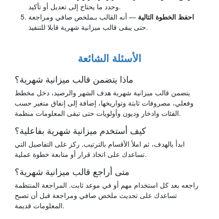
وحدد ما يحتاج إلى تعديل أو تأكيد.
احفظ الخطوة التالية
— أنه القالب بـملخص صافي ومراجعة
حتى يبقى قالب ميزانية شهرية قابلا للتنفيذ.
الأسئلة الشائعة
ماذا يتضمن قالب ميزانية شهرية؟
يتضمن قالب ميزانية شهرية هدف الشهر والرصيد، دخل مخطط
وفعلي، مصروفات ثابتة وتواريخها، إضافة إلى إنفاق متغير حسب
الفئات وادخار وديون وأولويات حتى تبقى المعلومات منظمة.
كيف أستخدم ميزانية شهرية بفاعلية؟
ابدأ بالهدف، ثم املأ الأقسام بالترتيب. ركز على التفاصيل التي
تساعدك على اتخاذ قرار أو متابعة خطوة عملية.
متى أراجع قالب ميزانية شهرية؟
راجعه بعد كل استخدام مهم أو في موعد ثابت. المراجعة المنتظمة
تساعدك على تحديث ملخص صافي ومراجعة قبل أن تصبح
المعلومات قديمة.