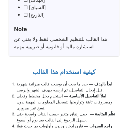
☐ [السياق]
☐ [التاريخ]
Note
هذا القالب للتنظيم الشخصي فقط ولا يغني عن
استشارة مالية أو قانونية أو ضريبية مهنية.
كيفية استخدام هذا القالب
ابدأ بالهدف
— حدد ما يجب أن يوضحه قالب ميزانية شهرية
قبل إدخال التفاصيل، ثم اربطه بـهدف الشهر والرصيد.
املأ التفاصيل الأساسية
— استخدم دخل مخطط وفعلي
ومصروفات ثابتة وتواريخها لتسجيل المعلومات المهمة بدون
نسخ غير ضروري.
نظّم المتابعة
— اجعل إنفاق متغير حسب الفئات واضحة حتى
يسهل الرجوع إلى القالب بعد يوم أو أسبوع.
راجع الفجوات
— قارن ادخار وديون وأولويات بما حدث فعلا