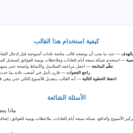
كيفية استخدام هذا القالب
بالهدف
سية
— اجعل مراجعة السلاسل والأنماط واضحة حتى يسهل الرجوع إلى القالب بعد يوم أو أسبوع.
نظّم المتابعة
— قارن تأمل في أصعب عادة بما حدث فعلا وحدد ما يحتاج إلى تعديل أو تأكيد.
راجع الفجوات
— أنه القالب بـتعديل للأسبوع التالي حتى يبقى قالب متابعة عادات أسبوعية قابلا للتنفيذ.
احفظ الخطوة التالية
الأسئلة الشائعة
ماذا يت
كيز الأسبوع والدافع، شبكة سبعة أيام للعادات، ملاحظات يومية للعوائق، إضا