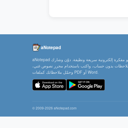
aNotepad
aNotepad هو مفكرة إلكترونية سريعة ونظيفة. دوّن وشارك
ملاحظات بدون حساب، واكتب باستخدام محرر نصوص غني،
وحمّل ملاحظاتك كملفات PDF أو Word.
© 2009-2026 aNotepad.com