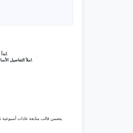
— حدد ما يجب أن يوضحه قالب متابعة عادات أسبوعية قبل إدخال التفاصيل، ثم اربطه بـتركيز الأسبوع والدافع.
ابدأ 
— استخدم شبكة سبعة أيام للعادات وملاحظات يومية للعوائق لتسجيل المعلومات المهمة بدون نسخ غير ضروري.
املأ التفاصيل الأسا
يتضمن قالب متابعة عادات أسبوعية تر