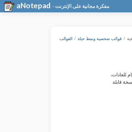
aNotepad
- مفكرة مجانية على الإنترنت
ية
قوالب شخصية ونمط حياة
القوالب
م للعادات،
سخة قابلة