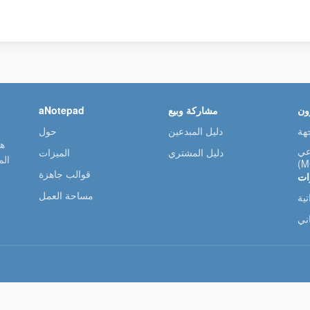
ون
مشاركة وبيع
aNotepad
دليل المبدعين
حول
عي
دليل المشتري
الميزات
ال
(M
قوالب جاهزة
ات
مساحة العمل
ية
ني