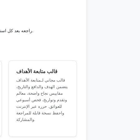
راجعه بعد كل استخدام مهم أو في موعد ثابت. المراجعة المنتظمة تساعدك على تحديث تعديل للأسبوع التالي قبل أن تصبح المعلومات قديمة.
قالب متابعة الأهداف
قالب مجاني لـمتابعة الأهداف
يتضمن الهدف والدافع والتاريخ،
مقاييس نجاح واضحة، معالم
وتقدم وتواريخ، فحص أسبوعي
للعوائق. حرره عبر الإنترنت
واحفظ نسخة قابلة للمراجعة
والمشاركة.