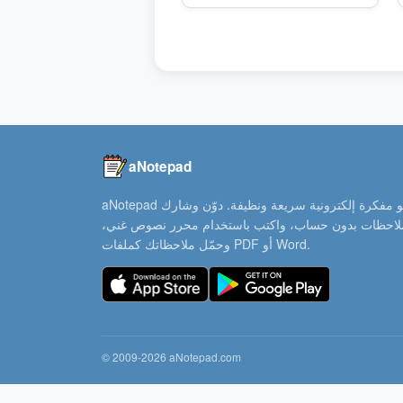
aNotepad
aNotepad هو مفكرة إلكترونية سريعة ونظيفة. دوّن وشارك
ملاحظات بدون حساب، واكتب باستخدام محرر نصوص غني،
وحمّل ملاحظاتك كملفات PDF أو Word.
© 2009-2026 aNotepad.com