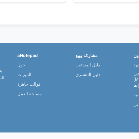
ون
مشاركة وبيع
aNotepad
دليل المبدعين
حول
عي
دليل المشتري
الميزات
ال
(M
قوالب جاهزة
ات
مساحة العمل
ية
ني