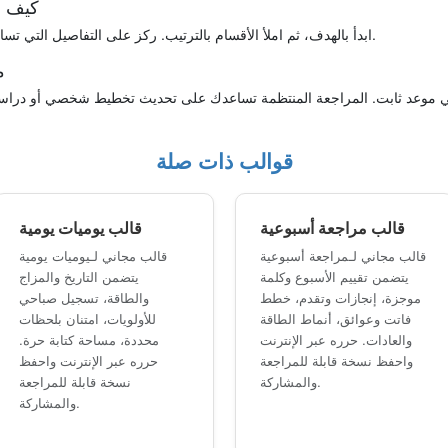
كيف أ
ابدأ بالهدف، ثم املأ الأقسام بالترتيب. ركز على التفاصيل التي تساعدك على اتخاذ قرار أو متابعة خطوة عملية.
م
قوالب ذات صلة
قالب مراجعة أسبوعية
قالب يوميات يومية
قالب مجاني لـمراجعة أسبوعية
قالب مجاني لـيوميات يومية
يتضمن تقييم الأسبوع وكلمة
يتضمن التاريخ والمزاج
موجزة، إنجازات وتقدم، خطط
والطاقة، تسجيل صباحي
فاتت وعوائق، أنماط الطاقة
للأولويات، امتنان بلحظات
والعادات. حرره عبر الإنترنت
محددة، مساحة كتابة حرة.
واحفظ نسخة قابلة للمراجعة
حرره عبر الإنترنت واحفظ
والمشاركة.
نسخة قابلة للمراجعة
والمشاركة.