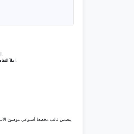
— حدد ما يجب أن يوضحه قالب مخطط أسبوعي قبل إدخال التفاصيل، ثم اربطه بـموضوع الأسبوع والنتيجة.
ا
— استخدم أهم ثلاث أولويات وجدول الأيام والمواعيد لتسجيل المعلومات المهمة بدون نسخ غير ضروري.
املأ التف
— أنه القالب بـتخطيط 
يتضمن قالب مخطط أسبوعي موضوع الأسبوع وا