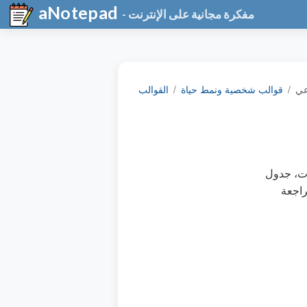
aNotepad
- مفكرة مجانية على الإنترنت
عي
قوالب شخصية ونمط حياة
القوالب
ات، جدول
راجعة