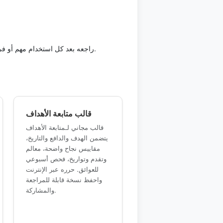
راجعه بعد كل استخدام مهم أو في موعد ثابت. المراجعة المنتظمة تساعدك على تحديث تخطيط شخصي أو دراسي أو عملي قبل أن تصبح المعلومات قديمة.
قالب متابعة الأهداف
قالب مجاني لـمتابعة الأهداف
يتضمن الهدف والدافع والتاريخ،
مقاييس نجاح واضحة، معالم
وتقدم وتواريخ، فحص أسبوعي
للعوائق. حرره عبر الإنترنت
واحفظ نسخة قابلة للمراجعة
والمشاركة.