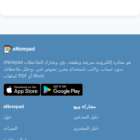
aNotepad
aNotepad هو مفكرة إلكترونية سريعة ونظيفة. دوّن وشارك الملاحظات
بدون حساب، واكتب باستخدام محرر نصوص غني، وحمّل ملاحظاتك
كملفات PDF أو Word.
مشاركة وبيع
aNotepad
دليل المبدعين
حول
دليل المشتري
الميزات
قوالب جاهزة