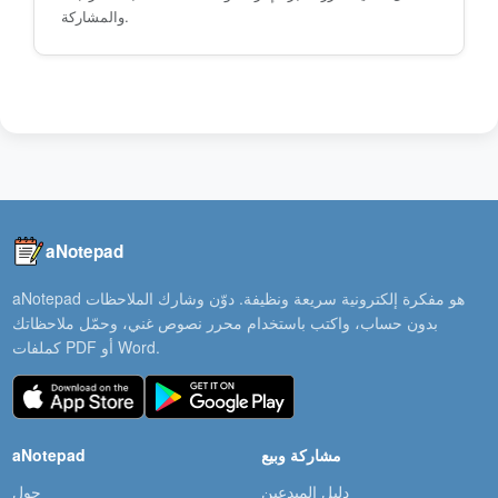
والمشاركة.
aNotepad
aNotepad هو مفكرة إلكترونية سريعة ونظيفة. دوّن وشارك الملاحظات
بدون حساب، واكتب باستخدام محرر نصوص غني، وحمّل ملاحظاتك
كملفات PDF أو Word.
مشاركة وبيع
aNotepad
دليل المبدعين
حول