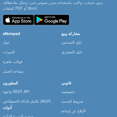
بدون حساب، واكتب باستخدام محرر نصوص غني، وحمّل ملاحظاتك
كملفات PDF أو Word.
مشاركة وبيع
aNotepad
دليل المبدعين
حول
دليل المشتري
الميزات
قوالب جاهزة
مساحة العمل
قانوني
المطورون
خصوصية
واجهة REST API
شروط الخدمة
تكامل الذكاء الاصطناعي (MCP)
أدوات
الإبلاغ عن إساءة
منشئ السيرة الذاتية