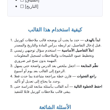
☐ [التاريخ]
كيفية استخدام هذا القالب
ابدأ بالهدف
— حدد ما يجب أن يوضحه قالب ملاحظات كورنيل
قبل إدخال التفاصيل، ثم اربطه بـرأس المادة والتاريخ والمصدر.
املأ التفاصيل الأساسية
— استخدم سؤال توجيهي رئيسي
وتخطيط عمود التلميحات والملاحظات لتسجيل المعلومات
المهمة بدون نسخ غير ضروري.
نظّم المتابعة
— اجعل ملخص بعد الدرس واضحة حتى يسهل
الرجوع إلى القالب بعد يوم أو أسبوع.
راجع الفجوات
— قارن خطة مراجعة متباعدة بما حدث فعلا
وحدد ما يحتاج إلى تعديل أو تأكيد.
احفظ الخطوة التالية
— أنه القالب بـأسئلة متابعة للدراسة حتى
يبقى قالب ملاحظات كورنيل قابلا للتنفيذ.
الأسئلة الشائعة