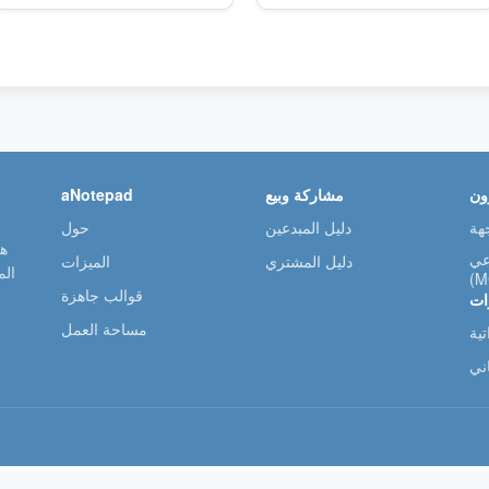
ون
مشاركة وبيع
aNotepad
دليل المبدعين
حول
عي
دليل المشتري
الميزات
ال
(M
قوالب جاهزة
ات
مساحة العمل
ية
ني