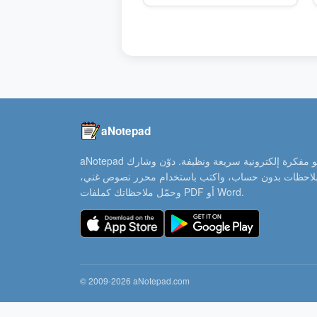
aNotepad
aNotepad هو مفكرة إلكترونية سريعة ونظيفة. دوّن وشارك
ملاحظات بدون حساب، واكتب باستخدام محرر نصوص غني،
وحمّل ملاحظاتك كملفات PDF أو Word.
© 2009-2026 aNotepad.com