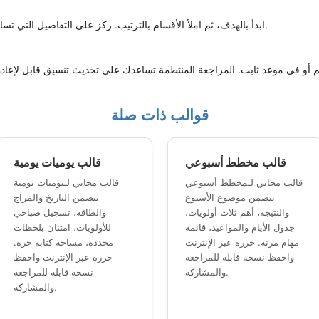
ابدأ بالهدف، ثم املأ الأقسام بالترتيب. ركز على التفاصيل التي تساعدك على اتخاذ قرار أو متابعة خطوة عملية.
قوالب ذات صلة
قالب مخطط أسبوعي
قالب يوميات يومية
قالب مجاني لـمخطط أسبوعي
قالب مجاني لـيوميات يومية
يتضمن موضوع الأسبوع
يتضمن التاريخ والمزاج
والنتيجة، أهم ثلاث أولويات،
والطاقة، تسجيل صباحي
جدول الأيام والمواعيد، قائمة
للأولويات، امتنان بلحظات
مهام مرنة. حرره عبر الإنترنت
محددة، مساحة كتابة حرة.
واحفظ نسخة قابلة للمراجعة
حرره عبر الإنترنت واحفظ
والمشاركة.
نسخة قابلة للمراجعة
والمشاركة.